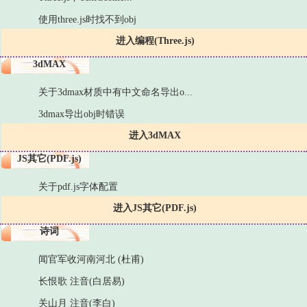
使用three.js时找不到obj
进入编程(Three.js)
3dMAX
关于3dmax材质中有中文命名导出o...
3dmax导出obj时错误
进入3dMAX
JS其它(PDF.js)
关于pdf.js字体配置
进入JS其它(PDF.js)
诗词
闻官军收河南河北 (杜甫)
长恨歌 注音(白居易)
关山月 注音(李白)