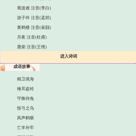
蜀道难 注音(李白)
游子吟 注音(孟郊)
黄鹤楼 注音(崔颢)
月夜 注音(杜甫)
鹿柴 注音(王维)
进入诗词
成语故事
精卫填海
掩耳盗铃
守株待兔
惊弓之鸟
风声鹤唳
亡羊补牢