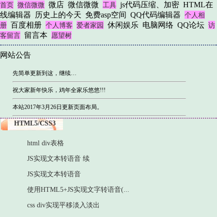
微店
微信微微
js代码压缩、加密
HTML在
首页
微信微微
工具
线编辑器
历史上的今天
免费asp空间
QQ代码编辑器
个人相
百度相册
休闲娱乐
电脑网络
QQ论坛
册
个人博客
爱者家园
访
留言本
客留言
愿望树
网站公告
先简单更新到这，继续…
祝大家新年快乐，鸡年全家乐悠悠!!!
本站2017年3月26日更新页面布局。
HTML5/CSS3
html div表格
JS实现文本转语音 续
JS实现文本转语音
使用HTML5+JS实现文字转语音(...
css div实现平移淡入淡出