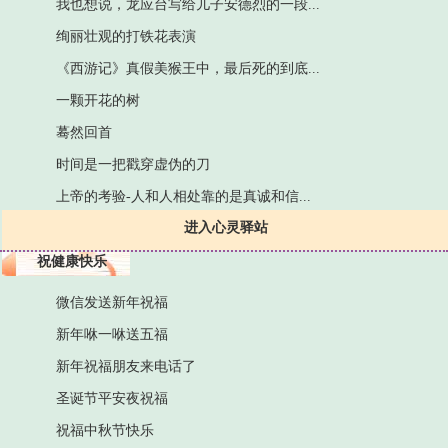
我也想说，龙应台写给儿子安德烈的一段...
绚丽壮观的打铁花表演
《西游记》真假美猴王中，最后死的到底...
一颗开花的树
蓦然回首
时间是一把戳穿虚伪的刀
上帝的考验-人和人相处靠的是真诚和信...
进入心灵驿站
祝健康快乐
微信发送新年祝福
新年咻一咻送五福
新年祝福朋友来电话了
圣诞节平安夜祝福
祝福中秋节快乐