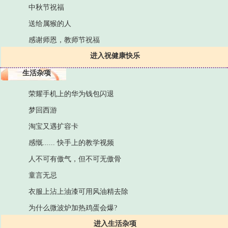
中秋节祝福
送给属猴的人
感谢师恩，教师节祝福
进入祝健康快乐
生活杂项
荣耀手机上的华为钱包闪退
梦回西游
淘宝又遇扩容卡
感慨...... 快手上的教学视频
人不可有傲气，但不可无傲骨
童言无忌
衣服上沾上油漆可用风油精去除
为什么微波炉加热鸡蛋会爆?
进入生活杂项