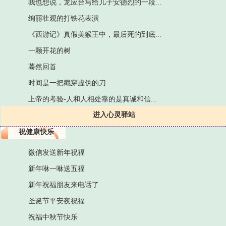
我也想说，龙应台写给儿子安德烈的一段...
绚丽壮观的打铁花表演
《西游记》真假美猴王中，最后死的到底...
一颗开花的树
蓦然回首
时间是一把戳穿虚伪的刀
上帝的考验-人和人相处靠的是真诚和信...
进入心灵驿站
祝健康快乐
微信发送新年祝福
新年咻一咻送五福
新年祝福朋友来电话了
圣诞节平安夜祝福
祝福中秋节快乐