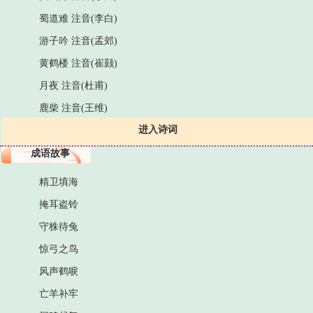
蜀道难 注音(李白)
游子吟 注音(孟郊)
黄鹤楼 注音(崔颢)
月夜 注音(杜甫)
鹿柴 注音(王维)
进入诗词
成语故事
精卫填海
掩耳盗铃
守株待兔
惊弓之鸟
风声鹤唳
亡羊补牢