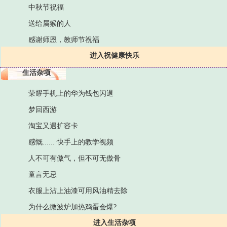
中秋节祝福
送给属猴的人
感谢师恩，教师节祝福
进入祝健康快乐
生活杂项
荣耀手机上的华为钱包闪退
梦回西游
淘宝又遇扩容卡
感慨...... 快手上的教学视频
人不可有傲气，但不可无傲骨
童言无忌
衣服上沾上油漆可用风油精去除
为什么微波炉加热鸡蛋会爆?
进入生活杂项