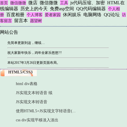
微店
微信微微
js代码压缩、加密
HTML在
首页
微信微微
工具
线编辑器
历史上的今天
免费asp空间
QQ代码编辑器
个人相
百度相册
休闲娱乐
电脑网络
QQ论坛
册
个人博客
爱者家园
访
留言本
客留言
愿望树
网站公告
先简单更新到这，继续…
祝大家新年快乐，鸡年全家乐悠悠!!!
本站2017年3月26日更新页面布局。
HTML5/CSS3
html div表格
JS实现文本转语音 续
JS实现文本转语音
使用HTML5+JS实现文字转语音(...
css div实现平移淡入淡出