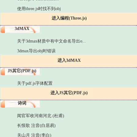
使用three.js时找不到obj
进入编程(Three.js)
3dMAX
关于3dmax材质中有中文命名导出o...
3dmax导出obj时错误
进入3dMAX
JS其它(PDF.js)
关于pdf.js字体配置
进入JS其它(PDF.js)
诗词
闻官军收河南河北 (杜甫)
长恨歌 注音(白居易)
关山月 注音(李白)